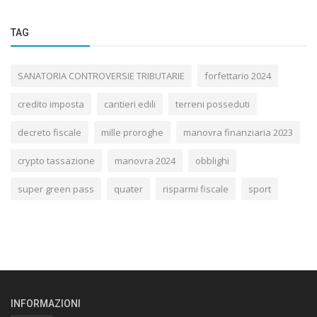
TAG
SANATORIA CONTROVERSIE TRIBUTARIE
forfettario 2024
credito imposta
cantieri edili
terreni posseduti
decreto fiscale
mille proroghe
manovra finanziaria 2023
crypto tassazione
manovra 2024
obblighi
super green pass
quater
risparmi fiscale
sport
INFORMAZIONI