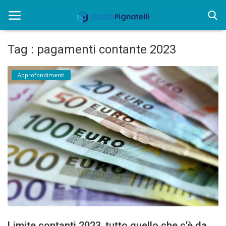
Tag : pagamenti contante 2023
Home
Approfondimenti
Chi siamo
Rent
Informazioni
Approfondimenti
News
Contatti
Limite contanti 2023, tutto quello che c’è da