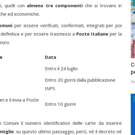
oi, quelli con
almeno tre componenti
che si trovano in
iche ed economiche.
omuni
per essere verificati, confermati, integrati per poi
definitiva e per essere trasmessi a
Poste Italiane
per la
euro.
te
Data
C
Entro il 24 luglio
p
Entro 20 giorni dalla pubblicazione
St
INPS
ri e li invia a Poste
Entro 10 giorni
Comuni il numero identificativo delle carte da inserire
amiglie
: su questo ultimo passaggio, però, né il decreto né