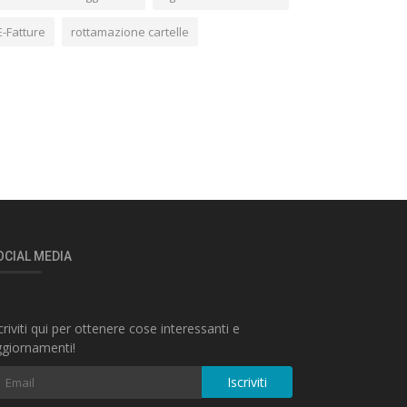
E-Fatture
rottamazione cartelle
OCIAL MEDIA
criviti qui per ottenere cose interessanti e
giornamenti!
Iscriviti