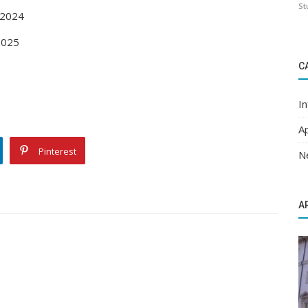
St
 2024
2025
C
I
A
Pinterest
N
A