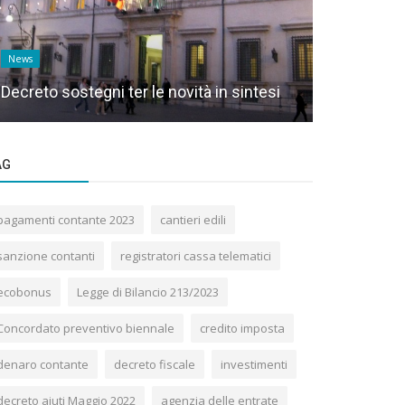
News
News
Decreto sostegni ter le novità in sintesi
Decreto pa
AG
pagamenti contante 2023
cantieri edili
sanzione contanti
registratori cassa telematici
ecobonus
Legge di Bilancio 213/2023
Concordato preventivo biennale
credito imposta
denaro contante
decreto fiscale
investimenti
decreto aiuti Maggio 2022
agenzia delle entrate