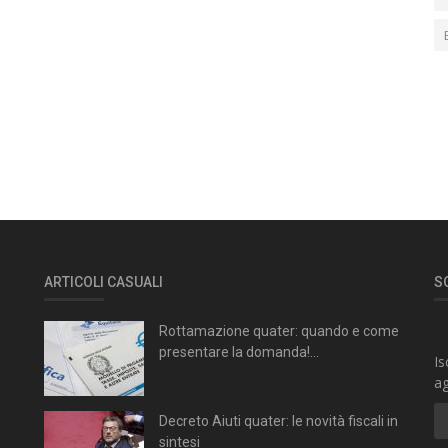
ARTICOLI CASUALI
S
Rottamazione quater: quando e come
presentare la domanda!...
Is
ag
Decreto Aiuti quater: le novità fiscali in
sintesi