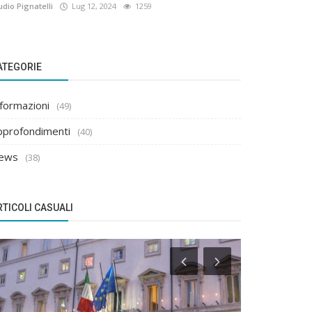
udio Pignatelli
Lug 12, 2024
1259
ATEGORIE
nformazioni
(49)
pprofondimenti
(40)
ews
(38)
RTICOLI CASUALI