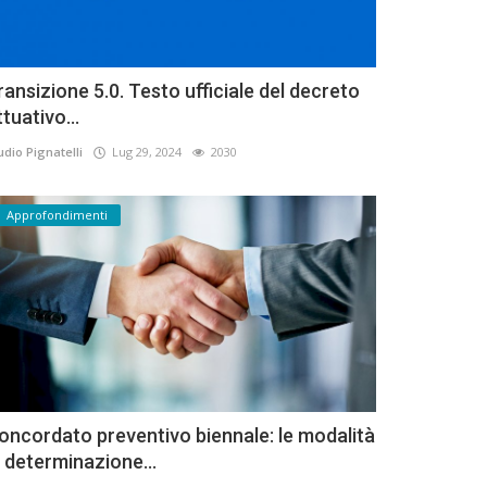
ransizione 5.0. Testo ufficiale del decreto
ttuativo...
udio Pignatelli
Lug 29, 2024
2030
Approfondimenti
oncordato preventivo biennale: le modalità
i determinazione...