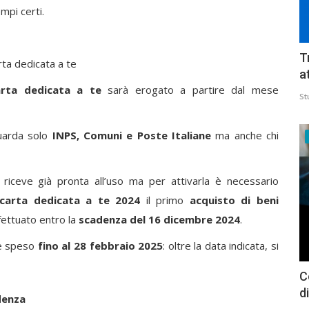
mpi certi.
T
rta dedicata a te
a
arta dedicata a te
sarà erogato a partire dal mese
St
uarda solo
INPS, Comuni e Poste Italiane
ma anche chi
riceve già pronta all’uso ma per attivarla è necessario
carta dedicata a te 2024
il primo
acquisto di beni
ettuato entro la
scadenza del 16 dicembre 2024
.
re speso
fino al 28 febbraio 2025
: oltre la data indicata, si
C
d
denza