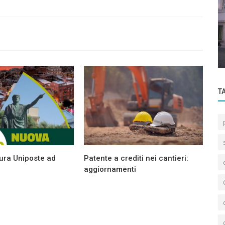
News
Transizione 5.0. Testo ufficiale del
decreto attuativo MIMIT MEF
T
ura Uniposte ad
Patente a crediti nei cantieri:
aggiornamenti