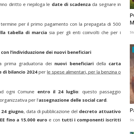
nno diritto e riepiloga le
date di scadenza
da segnare in
P
M
 al termine per il primo pagamento con la prepagata di 500
lla tabella di marcia
sia per gli enti coinvolti che per i
St
con l’individuazione dei nuovi beneficiari
lla prima graduatoria dei
nuovi beneficiari
della
carta
 di bilancio 2024
per
le spese alimentari, per la benzina o
a ad ogni Comune
entro il 24 luglio
: questo passaggio
organizzativa per l’
assegnazione delle social card
.
P
l
24 giugno
, data di pubblicazione del
decreto attuativo
SEE fino a 15.000 euro
e con
tutti i componenti iscritti
St