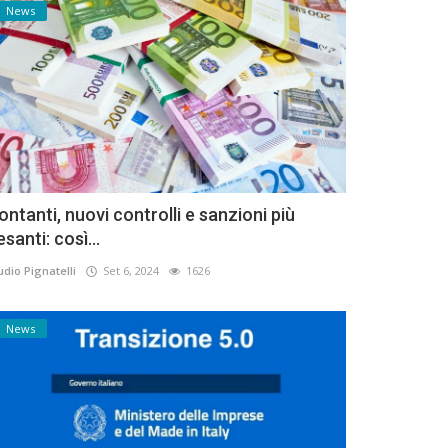
News
ontanti, nuovi controlli e sanzioni più
esanti: così...
udio Pignatelli
Set 6, 2024
1626
News