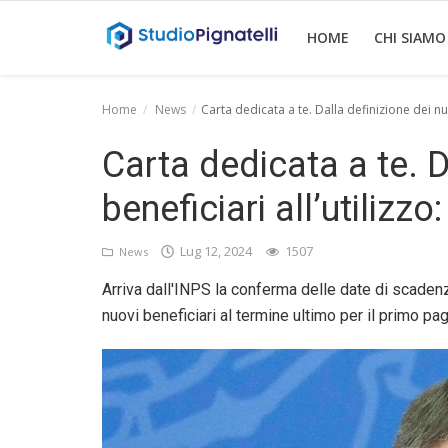
HOME
CHI SIAMO
Home
News
Carta dedicata a te. Dalla definizione dei nuo
Home
Carta dedicata a te. D
Chi siamo
beneficiari all’utilizzo
Rent
Lug 12, 2024
1507
News
Informazioni
Arriva dall'INPS la conferma delle date di scadenz
Approfondimenti
nuovi beneficiari al termine ultimo per il primo pa
News
Contatti