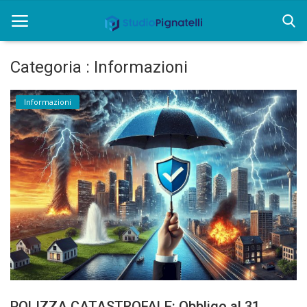
Categoria : Informazioni
Home
Informazioni
Chi siamo
Rent
Informazioni
Approfondimenti
News
Contatti
POLIZZA CATASTROFALE: Obbligo al 31