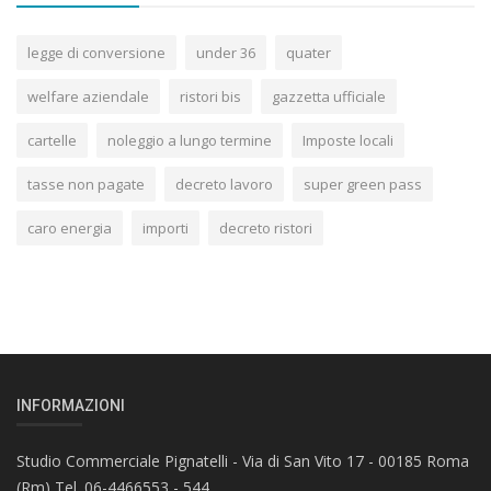
legge di conversione
under 36
quater
welfare aziendale
ristori bis
gazzetta ufficiale
cartelle
noleggio a lungo termine
Imposte locali
tasse non pagate
decreto lavoro
super green pass
caro energia
importi
decreto ristori
INFORMAZIONI
Studio Commerciale Pignatelli - Via di San Vito 17 - 00185 Roma
(Rm) Tel. 06-4466553 - 544