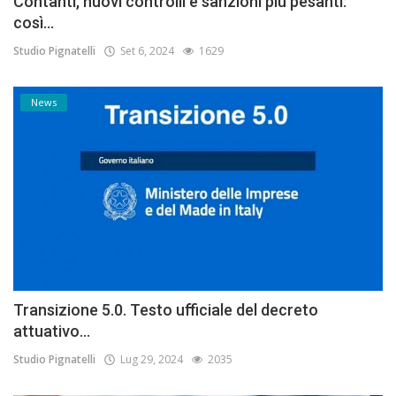
Contanti, nuovi controlli e sanzioni più pesanti:
così...
Studio Pignatelli
Set 6, 2024
1629
News
Transizione 5.0. Testo ufficiale del decreto
attuativo...
Studio Pignatelli
Lug 29, 2024
2035