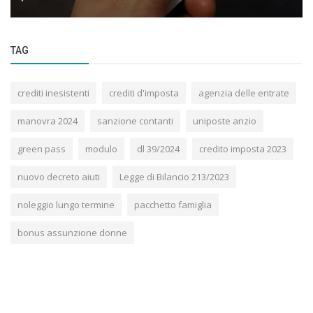
TAG
crediti inesistenti
crediti d'imposta
agenzia delle entrate
manovra 2024
sanzione contanti
uniposte anzio
green pass
modulo
dl 39/2024
credito imposta 2023
nuovo decreto aiuti
Legge di Bilancio 213/2023
noleggio lungo termine
pacchetto famiglia
bonus assunzione donne