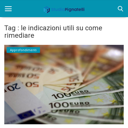
Tag : le indicazioni utili su come
rimediare
Home
Chi siamo
Approfondimenti
Rent
Informazioni
Approfondimenti
News
Contatti