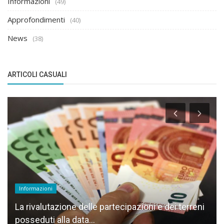
Informazioni
(49)
Approfondimenti
(40)
News
(38)
ARTICOLI CASUALI
Informazioni
La rivalutazione delle partecipazioni e dei terreni
posseduti alla data...