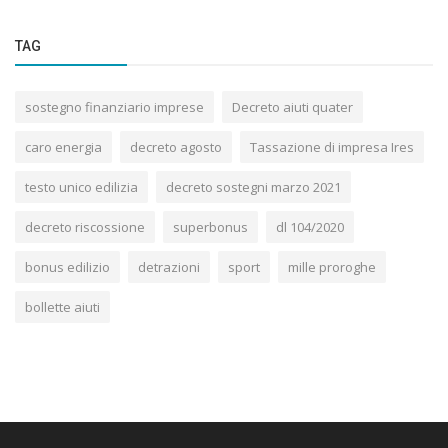
TAG
sostegno finanziario imprese
Decreto aiuti quater
caro energia
decreto agosto
Tassazione di impresa Ires
testo unico edilizia
decreto sostegni marzo 2021
decreto riscossione
superbonus
dl 104/2020
bonus edilizio
detrazioni
sport
mille proroghe
bollette aiuti