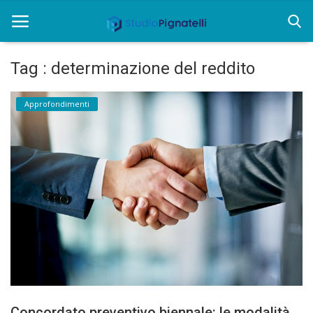
Tag : determinazione del reddito
Home
Approfondimenti
Chi siamo
Rent
Informazioni
Approfondimenti
News
Contatti
Concordato preventivo biennale: le modalità