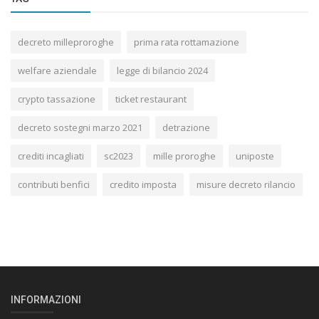
decreto milleproroghe
prima rata rottamazione
welfare aziendale
legge di bilancio 2024
crypto tassazione
ticket restaurant
decreto sostegni marzo 2021
detrazione
crediti incagliati
sc2023
mille proroghe
uniposte
contributi benfici
credito imposta
misure decreto rilancio
INFORMAZIONI