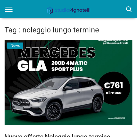
Tag : noleggio lungo termine
Home
News
Rent
Chi siamo
Informazioni
Approfondimenti
News
Contatti
Nuove offerte Noleggio lungo termine