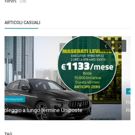
News
(38)
ARTICOLI CASUALI
Approfondimenti
Regime forfettario 2024: come funziona?
Requisiti e novità
TAG