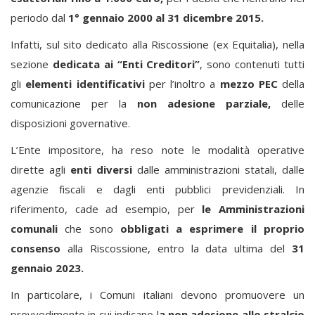
periodo dal
1° gennaio 2000 al 31 dicembre 2015.
Infatti, sul sito dedicato alla Riscossione (ex Equitalia), nella
sezione
dedicata ai “Enti Creditori”
, sono contenuti tutti
gli
elementi identificativi
per l’inoltro a
mezzo PEC
della
comunicazione per la
non adesione parziale,
delle
disposizioni governative.
L’Ente impositore, ha reso note le modalità operative
dirette agli
enti diversi
dalle amministrazioni statali, dalle
agenzie fiscali e dagli enti pubblici previdenziali. In
riferimento, cade ad esempio, per
le Amministrazioni
comunali
che sono
obbligati a esprimere il proprio
consenso
alla Riscossione, entro la data ultima del
31
gennaio 2023.
In particolare, i Comuni italiani devono promuovere un
provvedimento in cui indicano l
a non adesione allo stralcio