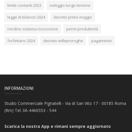
limite contanti 2023
noleggio lungo termine
legge di bilancio 2024
decreto primo maggio
riordino sistema riscossione
permi produttività
forfettario 2024
decreto milleproroghe
pagamento
INFORMAZIONI
Studio Commerciale Pignatelli - Via di San Vito 17 - 00185 Roma
(Rm) Tel. 06-4466553 - 544
Scarica la nostra App e rimani sempre aggiornato