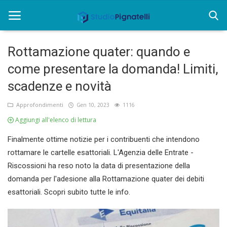
Rottamazione quater: quando e
Home
come presentare la domanda! Limiti,
scadenze e novità
Chi siamo
Approfondimenti
Gen 10, 2023
1116
Rent
Aggiungi all'elenco di lettura
Informazioni
Finalmente ottime notizie per i contribuenti che intendono
Approfondimenti
rottamare le cartelle esattoriali. L'Agenzia delle Entrate -
Riscossioni ha reso noto la data di presentazione della
News
domanda per l'adesione alla Rottamazione quater dei debiti
esattoriali. Scopri subito tutte le info.
Contatti