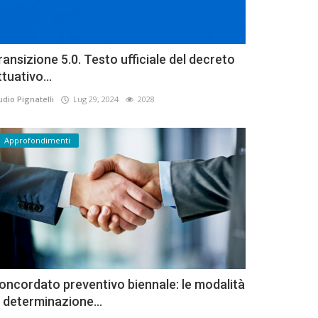
ransizione 5.0. Testo ufficiale del decreto
ttuativo...
udio Pignatelli
Lug 29, 2024
2028
Approfondimenti
oncordato preventivo biennale: le modalità
i determinazione...