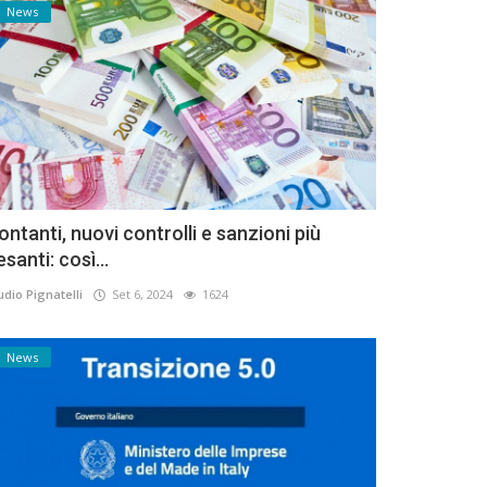
News
ontanti, nuovi controlli e sanzioni più
esanti: così...
udio Pignatelli
Set 6, 2024
1624
News