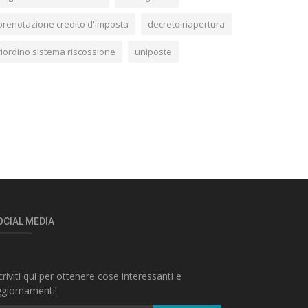
prenotazione credito d'imposta
decreto riapertura
riordino sistema riscossione
uniposte
OCIAL MEDIA
criviti qui per ottenere cose interessanti e
giornamenti!