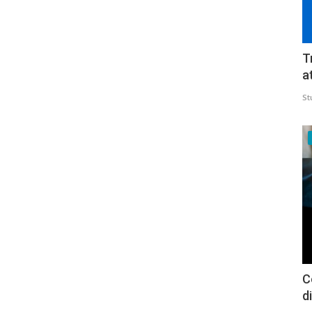
T
a
St
C
d