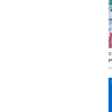
C
p
St