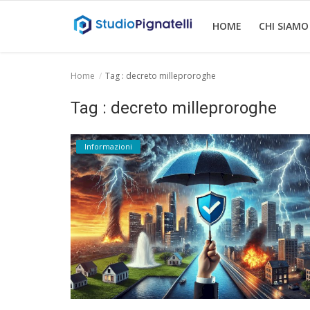
HOME
CHI SIAMO
Home
Tag : decreto milleproroghe
Home
Tag : decreto milleproroghe
Chi siamo
Informazioni
Rent
Informazioni
Approfondimenti
News
Contatti