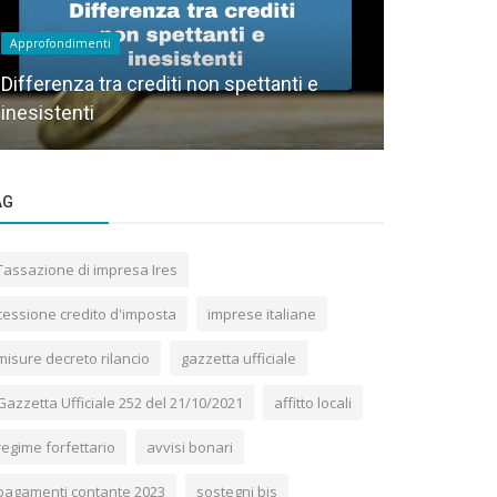
Approfondimenti
Approfondimen
Differenza tra crediti non spettanti e
Residenza 
inesistenti
cambia dal
AG
Tassazione di impresa Ires
cessione credito d'imposta
imprese italiane
misure decreto rilancio
gazzetta ufficiale
Gazzetta Ufficiale 252 del 21/10/2021
affitto locali
regime forfettario
avvisi bonari
pagamenti contante 2023
sostegni bis