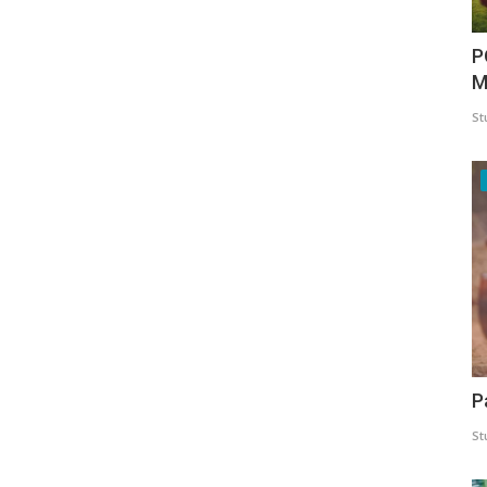
P
M
St
P
St