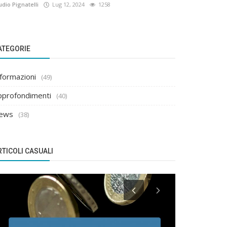
udio Pignatelli
Lug 12, 2024
1258
ATEGORIE
nformazioni
(49)
pprofondimenti
(40)
ews
(38)
RTICOLI CASUALI