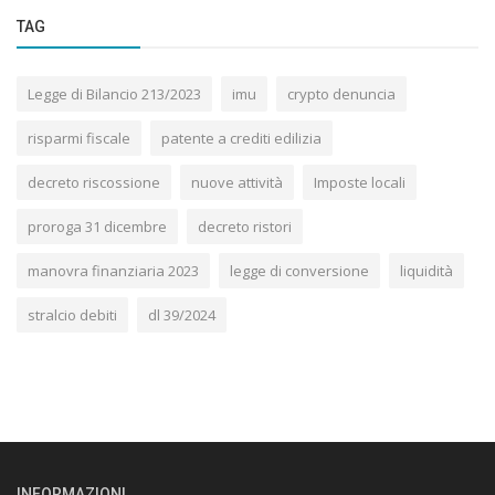
TAG
Legge di Bilancio 213/2023
imu
crypto denuncia
risparmi fiscale
patente a crediti edilizia
decreto riscossione
nuove attività
Imposte locali
proroga 31 dicembre
decreto ristori
manovra finanziaria 2023
legge di conversione
liquidità
stralcio debiti
dl 39/2024
INFORMAZIONI