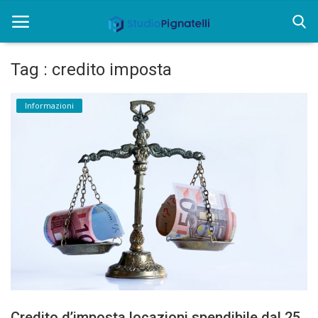
Tag : credito imposta
Home
Informazioni
Chi siamo
Rent
Informazioni
Approfondimenti
News
Contatti
Credito d’imposta locazioni spendibile dal 25