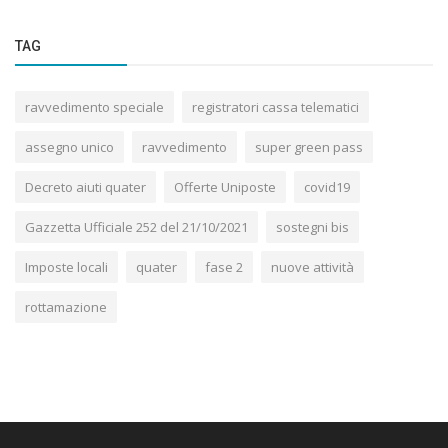
TAG
ravvedimento speciale
registratori cassa telematici
assegno unico
ravvedimento
super green pass
Decreto aiuti quater
Offerte Uniposte
covid19
Gazzetta Ufficiale 252 del 21/10/2021
sostegni bis
Imposte locali
quater
fase 2
nuove attività
rottamazione