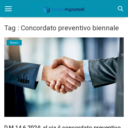
Tag : Concordato preventivo biennale
Home
News
Rent
Chi siamo
Informazioni
Approfondimenti
News
Contatti
D.M.14.6.2024: al via il concordato preventivo