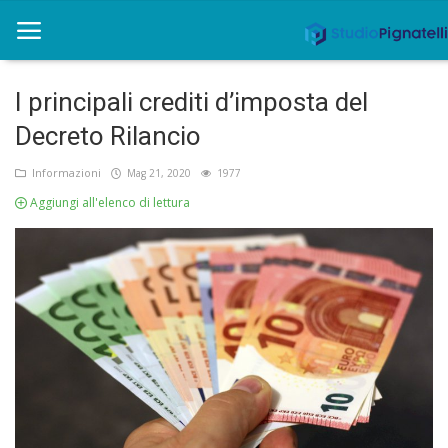
I principali crediti d’imposta del
Home
Decreto Rilancio
Rent
Informazioni
Mag 21, 2020
1977
Aggiungi all'elenco di lettura
Chi siamo
Informazioni
Approfondimenti
News
Contatti