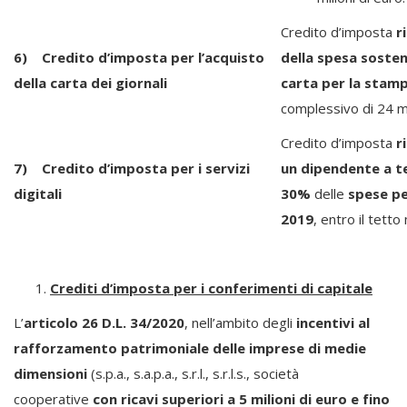
Credito d’imposta
r
6) Credito d’imposta per l’acquisto
della spesa sosten
della carta dei giornali
carta per la stamp
complessivo di 24 mi
Credito d’imposta
r
7) Credito d’imposta per i servizi
un dipendente a t
digitali
30%
delle
spese pe
2019
, entro il tett
Crediti d’imposta per i conferimenti di capitale
L’
articolo 26 D.L. 34/2020
, nell’ambito degli
incentivi al
rafforzamento patrimoniale delle imprese di medie
dimensioni
(s.p.a., s.a.p.a., s.r.l., s.r.l.s., società
cooperative
con ricavi superiori a 5 milioni di euro e fino