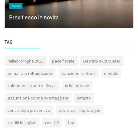
News
Brexit ecco le novità
TAG
milleproroghe 2023
pace fiscale
Decreto aiuti quater
prima rata rottamazione
sanzione contanti
modulo
calendario scaenze fiscali
ticket pranzo
assunzione donne svantaggiate
catasto
concordato preventivo
decreto milleproroghe
crediti incagliati
covid19
faq