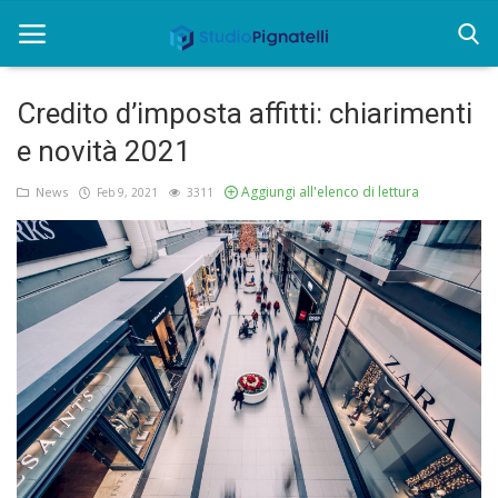
Credito d’imposta affitti: chiarimenti
Home
e novità 2021
Chi siamo
Aggiungi all'elenco di lettura
News
Feb 9, 2021
3311
Rent
Informazioni
Approfondimenti
News
Contatti