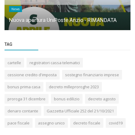
News
Nuova apertura UniPoste Anzio - RIMANDATA
TAG
cartelle
registratori cassa telematici
cessione credito d'imposta
sostegno finanziario imprese
bonus prima casa
decreto milleproroghe 2023
proroga 31 dicembre
bonus edilizio
decreto agosto
denaro contante
Gazzetta Ufficiale 252 del 21/10/2021
pace fiscale
assegno unico
decreto fiscale
covid19