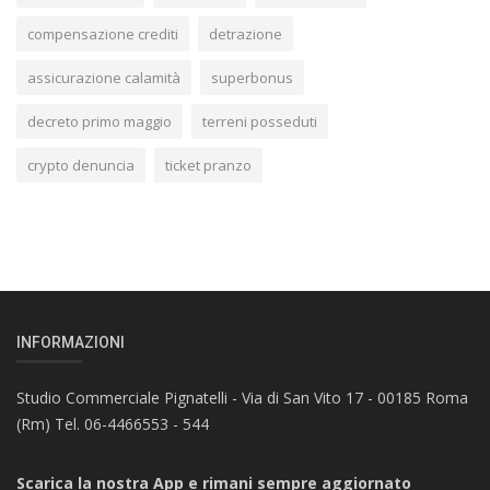
compensazione crediti
detrazione
assicurazione calamità
superbonus
decreto primo maggio
terreni posseduti
crypto denuncia
ticket pranzo
INFORMAZIONI
Studio Commerciale Pignatelli - Via di San Vito 17 - 00185 Roma
(Rm) Tel. 06-4466553 - 544
Scarica la nostra App e rimani sempre aggiornato