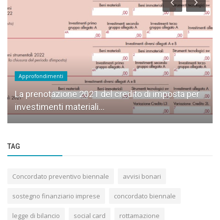
Approfondimenti
La prenotazione 2021 del credito di imposta per
investimenti materiali...
TAG
Concordato preventivo biennale
avvisi bonari
sostegno finanziario imprese
concordato biennale
legge di bilancio
social card
rottamazione