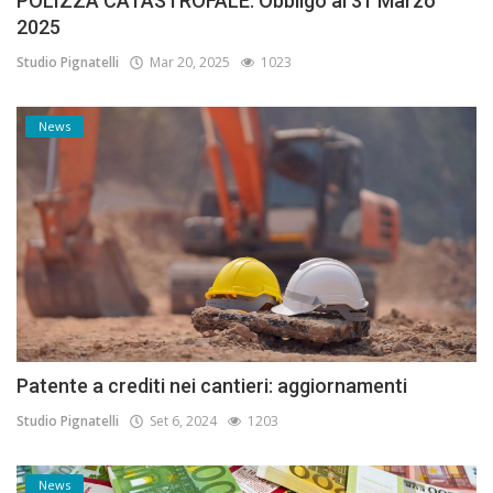
POLIZZA CATASTROFALE: Obbligo al 31 Marzo
2025
Studio Pignatelli
Mar 20, 2025
1023
News
Patente a crediti nei cantieri: aggiornamenti
Studio Pignatelli
Set 6, 2024
1203
News