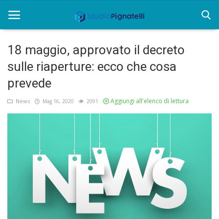
18 maggio, approvato il decreto
Home
sulle riaperture: ecco che cosa
prevede
Chi siamo
Aggiungi all'elenco di lettura
News
Mag 16, 2020
2091
Rent
Informazioni
Approfondimenti
News
Contatti