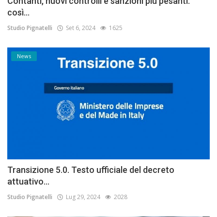
Contanti, nuovi controlli e sanzioni più pesanti:
così...
Studio Pignatelli
Set 6, 2024
1625
News
Transizione 5.0. Testo ufficiale del decreto
attuativo...
Studio Pignatelli
Lug 29, 2024
2028