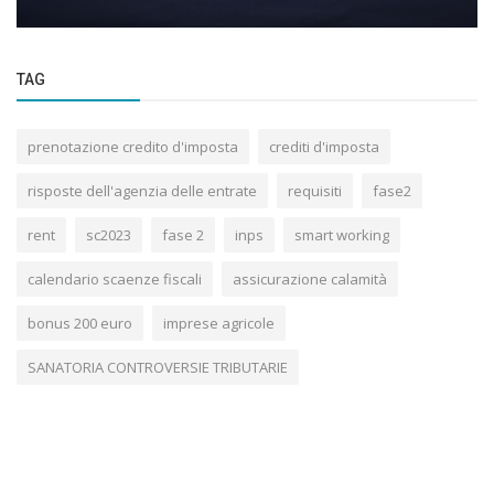
TAG
prenotazione credito d'imposta
crediti d'imposta
risposte dell'agenzia delle entrate
requisiti
fase2
rent
sc2023
fase 2
inps
smart working
calendario scaenze fiscali
assicurazione calamità
bonus 200 euro
imprese agricole
SANATORIA CONTROVERSIE TRIBUTARIE