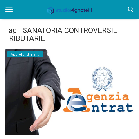
Tag : SANATORIA CONTROVERSIE
TRIBUTARIE
Home
Chi siamo
Approfondimenti
Rent
Informazioni
Approfondimenti
News
Contatti