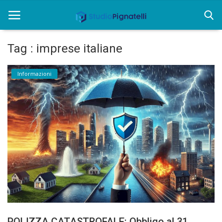
Tag : imprese italiane
Home
Informazioni
Chi siamo
Rent
Informazioni
Approfondimenti
News
Contatti
POLIZZA CATASTROFALE: Obbligo al 31