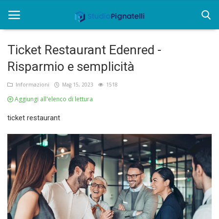
Ticket Restaurant Edenred -
Home
Risparmio e semplicità
Chi siamo
Informazioni
Mag 15, 2023
1518
Aggiungi all'elenco di lettura
Rent
ticket restaurant
Informazioni
Approfondimenti
News
Contatti