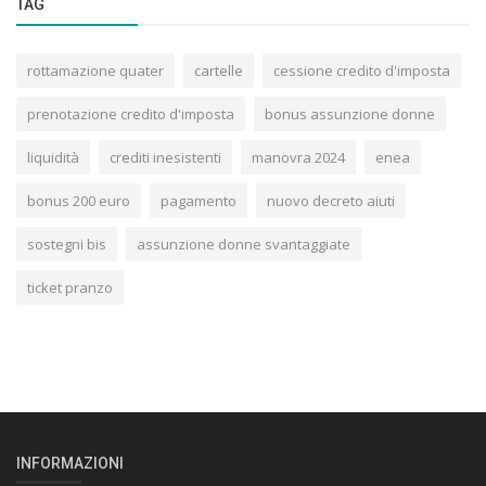
TAG
rottamazione quater
cartelle
cessione credito d'imposta
prenotazione credito d'imposta
bonus assunzione donne
liquidità
crediti inesistenti
manovra 2024
enea
bonus 200 euro
pagamento
nuovo decreto aiuti
sostegni bis
assunzione donne svantaggiate
ticket pranzo
INFORMAZIONI